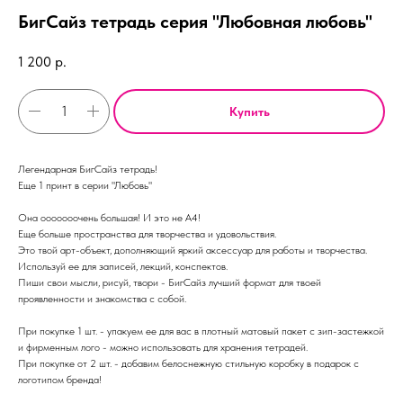
БигСайз тетрадь серия "Любовная любовь"
1 200
р.
Купить
Легендарная БигСайз тетрадь!
Еще 1 принт в серии "Любовь"
Она ооооооочень большая! И это не А4!
Еще больше пространства для творчества и удовольствия.
Это твой арт-объект, дополняющий яркий аксессуар для работы и творчества.
Используй ее для записей, лекций, конспектов.
Пиши свои мысли, рисуй, твори - БигСайз лучший формат для твоей
проявленности и знакомства с собой.
При покупке 1 шт. - упакуем ее для вас в плотный матовый пакет с зип-застежкой
и фирменным лого - можно использовать для хранения тетрадей.
При покупке от 2 шт. - добавим белоснежную стильную коробку в подарок с
логотипом бренда!