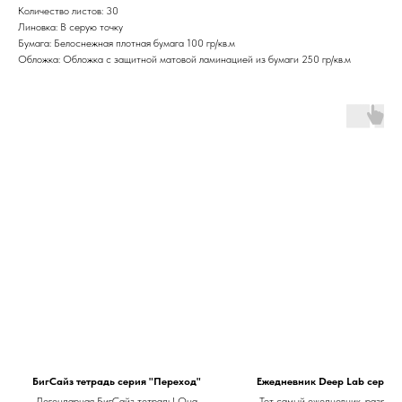
Количество листов: 30
Линовка: В серую точку
Бумага: Белоснежная плотная бумага 100 гр/кв.м
Обложка: Обложка с защитной матовой ламинацией из бумаги 250 гр/кв.м
БигСайз тетрадь серия "Переход"
Ежедневник Deep Lab серия 
Легендарная БигСайз тетрадь! Она
Тот самый ежедневник, разрабо